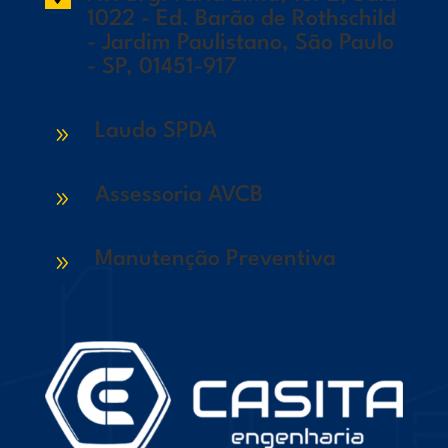
1022 - Ed. Barão de Rothschild
- Jardim Paulistano, São Paulo
- SP, 01451-917
Laudo SPDA
9
Assessoria AVCB
9
Manutenção Preventiva
9