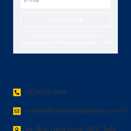
Inscreva-se
Seus dados estão seguros conosco
segundo a Lei de Proteção de Dados - LGPD
(11) 4420-1464

contato@casitaengenharia.com.br

Av. Brg. Faria Lima, 1572, Sala
